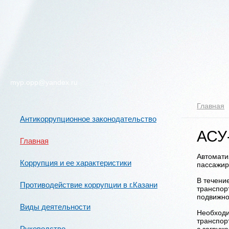
myp.opp@yandex.ru
Главная
Антикоррупционное законодательство
АСУ
Главная
Автомати
Коррупция и ее характеристики
пассажирс
В течени
Противодействие коррупции в г.Казани
транспор
подвижно
Виды деятельности
Необходи
транспор
Руководство