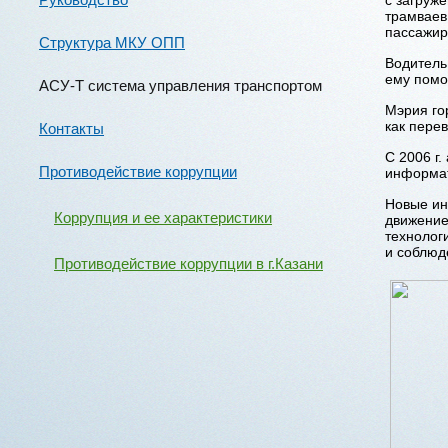
с загруж
трамваев
пассажир
Структура МКУ ОПП
Водитель
ему помо
АСУ-Т система управления транспортом
Мэрия го
как пере
Контакты
С 2006 г
Противодействие коррупции
информат
Новые ин
Коррупция и ее характеристики
движение
технолог
и соблюд
Противодействие коррупции в г.Казани