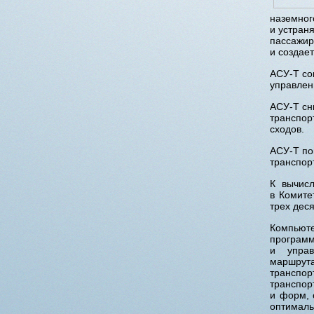
наземног
и устран
пассажир
и создае
АСУ-Т со
управлен
АСУ-Т сн
транспор
сходов.
АСУ-Т по
транспор
К вычис
в Комите
трех дес
Компьют
программ
и управ
маршрута
транспор
транспор
и форм, 
оптимал