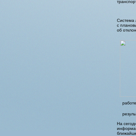
транспор
Система 
с планов
об откло
работе
резуль
На сегод
информац
ближайше