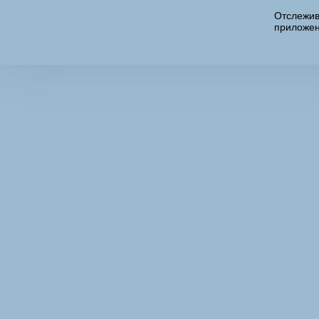
Отслежив
приложен